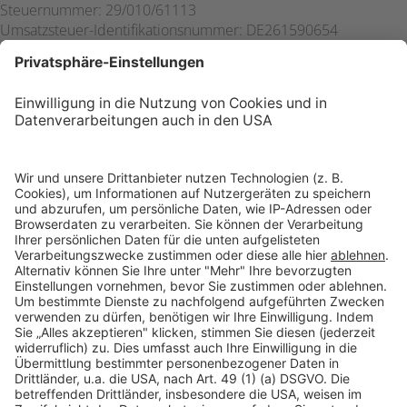
Steuernummer: 29/010/61113
Umsatzsteuer-Identifikationsnummer: DE261590654
Verantwortlich für den Inhalt nach §18 Abs.2 MStV: Christoph
Eck-Schmidt, Francis Felice, Karsten Lehmann
Kontakt
Presse:
presse@bonial.de
Verkäufe:
service@bonial.de
Karriere:
jobs@bonial.de